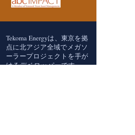
Tekoma Energyは、東京を拠
点に北アジア全域でメガソ
ーラープロジェクトを手が
けるデベロッパーです。
Tekoma Energyは、地域社会との共生と自然
環境の保全への強いコミットメントを胸に、
大規模再生可能エネルギー電源の開発に取り
組んでいます。
日本では2013年、台湾では2017年から事業を
展開し、2025年には韓国進出を果たしまし
た。私たちのチームは、世界で培った専門性