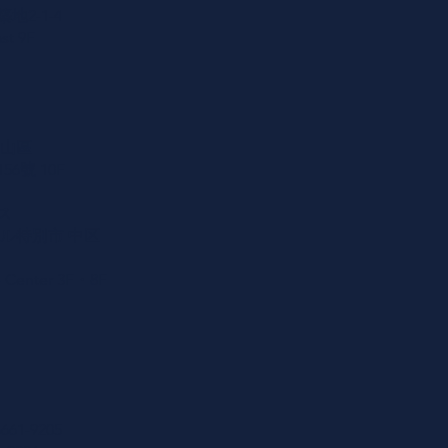
2-1-4
st 9F
松山區
6號 10F
ス
ル特別市 中区
e Center 3F・8F
661-9205