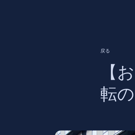
戻る
【お
転の