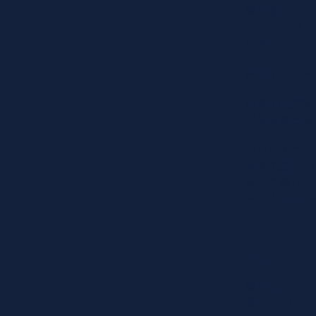
東京都中央区築地
Ginza PREX Ea
日本
台北オフィス
〒105
台湾 台北市
民生東路三段15
ソウルオフィ
大韓民国 ソウ
世宗大路136
Seoul Financ
電話
東京本社
電話: +81-03-6